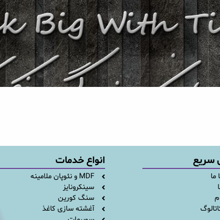
 سریع
انواع خدمات
 ما
MDF و نئوپان ملامینه
ا
سینکرونایز
م
سنگ کورین
اتالوگ
آغشته سازی کاغذ
سوپرمات