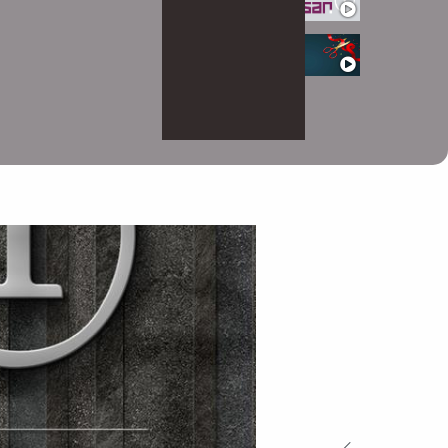
افتتاحیه
0:16