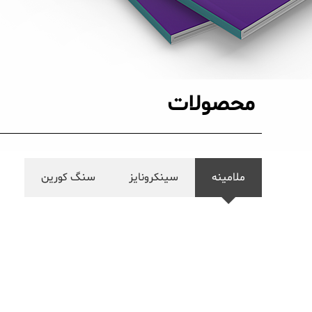
محصولات
ملامینه
سینکرونایز
سنگ کورین