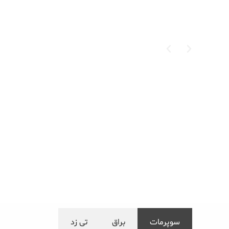
سوپرمات
براق
تی زد