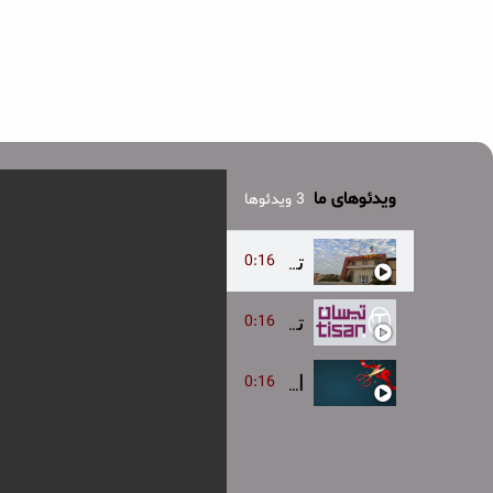
ویدئوهای ما
3 ویدئوها
0:16
تیزر
0:16
تبلیغات
0:16
افتتاحیه