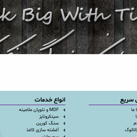
 سریع
انواع خدمات
 ما
MDF و نئوپان ملامینه
ا
سینکرونایز
م
سنگ کورین
اتالوگ
آغشته سازی کاغذ
سوپرمات